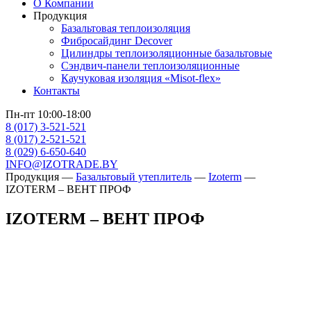
О Компании
Продукция
Базальтовая теплоизоляция
Фибросайдинг Decover
Цилиндры теплоизоляционные базальтовые
Cэндвич-панели теплоизоляционные
Каучуковая изоляция «Misot-flex»
Контакты
Пн-пт 10:00-18:00
8 (017) 3-521-521
8 (017) 2-521-521
8 (029) 6-650-640
INFO@IZOTRADE.BY
Продукция
—
Базальтовый утеплитель
—
Izoterm
—
IZOTERM – ВЕНТ ПРОФ
IZOTERM – ВЕНТ ПРОФ