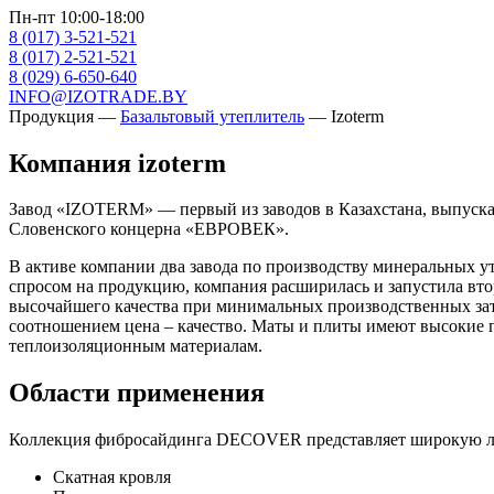
Пн-пт 10:00-18:00
8 (017) 3-521-521
8 (017) 2-521-521
8 (029) 6-650-640
INFO@IZOTRADE.BY
Продукция
—
Базальтовый утеплитель
—
Izoterm
Компания izoterm
Завод «IZOTERM» — первый из заводов в Казахстана, выпуска
Словенского концерна «ЕВРОВЕК».
В активе компании два завода по производству минеральных уте
спросом на продукцию, компания расширилась и запустила вт
высочайшего качества при минимальных производственных зат
соотношением цена – качество. Маты и плиты имеют высокие п
теплоизоляционным материалам.
Области применения
Коллекция фибросайдинга DECOVER представляет широкую л
Скатная кровля