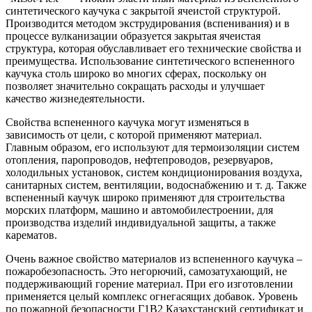
синтетического каучука с закрытой ячеистой структурой.
Производится методом экструдирования (вспенивания) и в
процессе вулканизации образуется закрытая ячеистая
структура, которая обуславливает его технические свойства и
преимущества. Использование синтетического вспененного
каучука столь широко во многих сферах, поскольку он
позволяет значительно сокращать расходы и улучшает
качество жизнедеятельности.
Свойства вспененного каучука могут изменяться в
зависимость от цели, с которой применяют материал.
Главным образом, его используют для термоизоляции систем
отопления, паропроводов, нефтепроводов, резервуаров,
холодильных установок, систем кондиционирования воздуха,
санитарных систем, вентиляции, водоснабжению и т. д. Также
вспененный каучук широко применяют для строительства
морских платформ, машино и автомобилестроении, для
производства изделий индивидуальной защиты, а также
карематов.
Очень важное свойство материалов из вспененного каучука –
пожаробезопасность. Это негорючий, самозатухающий, не
поддерживающий горение материал. При его изготовлении
применяется целый комплекс огнегасящих добавок. Уровень
по пожарной безопасности Г1В2 Казахстанский сертификат и